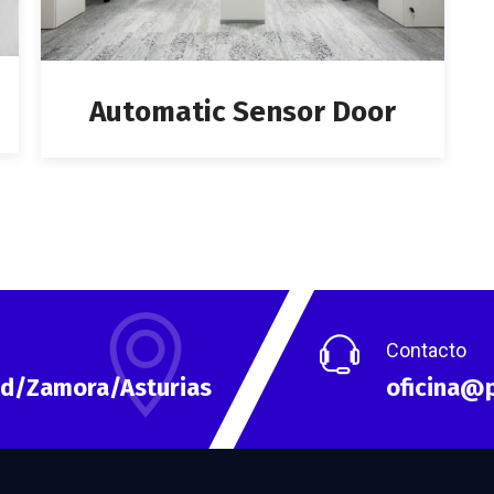
Automatic Sensor Door
Contacto
id/Zamora/Asturias
oficina@p