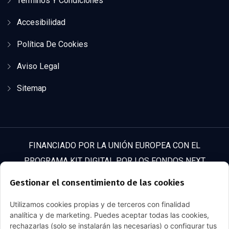
Términos Y Condiciones
Accesibilidad
Política De Cookies
Aviso Legal
Sitemap
FINANCIADO POR LA UNIÓN EUROPEA CON EL
PROGRAMA KIT DIGITAL POR LOS FONDOS NEXT
GENERATION (EU) DEL MECANISMO DE RECUPERACIÓN Y
Gestionar el consentimiento de las cookies
RESILENCIA
Utilizamos cookies propias y de terceros con finalidad
analítica y de marketing. Puedes aceptar todas las cookies,
rechazarlas (solo se instalarán las necesarias) o configurar tus